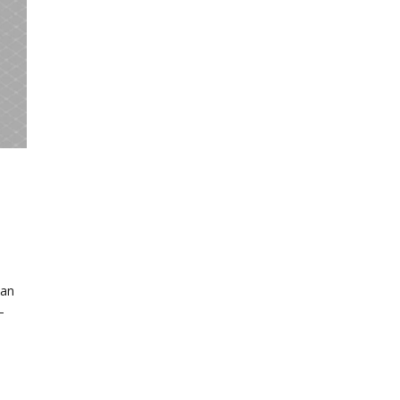
n
 an
–