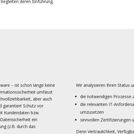
begleiten deren Einführung.
ftware – ist schon lange keine
Wir analysieren Ihren Status u
ormationssicherheit umfasst
die ̈notwendigen Prozesse 
hvollziehbarkeit, aber auch
die relevanten IT-Anforder
 garantiert Schutz vor
umzusetzen
it Kundendaten bzw.
atensicherheit ein
sinnvollen Zertifizierungen
ng (z.B. durch das
Denn Vertraulichkeit, Verfügba