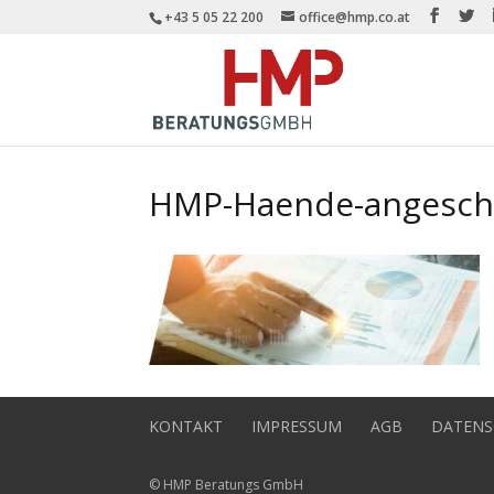
+43 5 05 22 200
office@hmp.co.at
HMP-Haende-angesch
KONTAKT
IMPRESSUM
AGB
DATENS
© HMP Beratungs GmbH