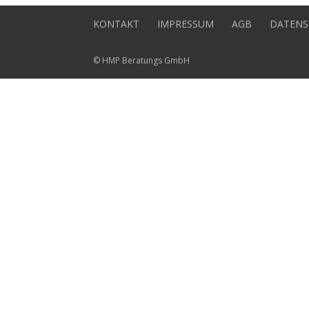
KONTAKT
IMPRESSUM
AGB
DATENS
© HMP Beratungs GmbH