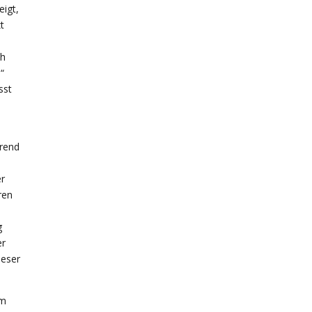
igt,
t
ch
“
sst
rend
r
ren
h
g
er
ieser
em