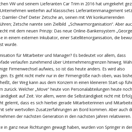
ischen VW und seinem Lieferanten Car Trim in 2016 hat umgekehrt geze
Unternehmen weiterhin auf klassisches Lieferantenmanagement setz
t Daimler-Chef Dieter Zetsche an, seinen mit VW konkurrierenden
führen; Zetsche nannte sein Zielbild „Schwarmorganisation“. Aber au
chlecht mit dem neuen Prinzip: Das neue Online-Bankensystem „George
in einem externen Inkubator, einer Satellitenorganisation, die bewu
st wurde.
isation für Mitarbeiter und Manager? Es bedeutet vor allem, dass
erepfade verlaufen zunehmend über Unternehmensgrenzen hinweg. Wäh
nige Firmenwechsel aufwies, so ist das heute anders. Es wird also
ngen. Es geht nicht mehr nur in der Firmengröße nach oben, was bishe
heißt, der Weg kann aus dem Konzern in einen kleineren Start-up füh
rn zurück. Welcher „Move“ heute von Personalabteilungen heute noc
ständigkeit auf Zeit. Vor allem, wenn die Selbständigkeit nicht mit Erfol
t gelernt, dass es sich hierbei gerade Mitarbeiterinnen und Mitarbeit
e mit sehr wertvollen Zusatzerfahrungen an Bord kommen. Aber auch d
nehmen der nächsten Generation in den nächsten Jahren relativieren.
te in ganz neue Richtungen gewagt haben, wurden von Springer in d