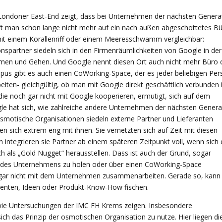
ondoner East-End zeigt, dass bei Unternehmen der nächsten Genera
rifft man schon lange nicht mehr auf ein nach außen abgeschottetes Bü
 mit einem Korallenriff oder einem Meeresschwamm vergleichbar:
nspartner siedeln sich in den Firmenräumlichkeiten von Google in der
ommen und Gehen. Und Google nennt diesen Ort auch nicht mehr Büro 
s gibt es auch einen CoWorking-Space, der es jeder beliebigen Per
iten- gleichgültig, ob man mit Google direkt geschäftlich verbunden i
ie noch gar nicht mit Google kooperieren, ermutigt, sich auf dem
gle hat sich, wie zahlreiche andere Unternehmen der nächsten Genera
Osmotische Organisationen siedeln externe Partner und Lieferanten
en sich extrem eng mit ihnen. Sie vernetzten sich auf Zeit mit diesen
n integrieren sie Partner ab einem späteren Zeitpunkt voll, wenn sich 
 als „Gold Nugget“ herausstellen. Dass ist auch der Grund, sogar
t des Unternehmens zu holen oder über einen CoWorking-Space
h gar nicht mit dem Unternehmen zusammenarbeiten. Gerade so, kan
alenten, Ideen oder Produkt-Know-How fischen.
 wie Untersuchungen der IMC FH Krems zeigen. Insbesondere
 das Prinzip der osmotischen Organisation zu nutze. Hier liegen di