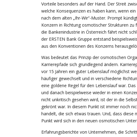
Vorteile besonders auf der Hand. Der Streit zw
welche Konsequenzen es haben kann, wenn ein 
nach dem alten „Ihr-Wir“-Muster. Prompt kündig
Konzern in Richtung osmotischer Strukturen zu 
die Bankenindustrie in Österreich fährt nicht s
der ERSTEN Bank Gruppe entstand beispielsweise 
aus den Konventionen des Konzerns herausgelö
Was bedeutet das Prinzip der osmotischen Organ
Karrierepfade sich grundlegend ändern. Karri
vor 15 Jahren ein guter Lebenslauf möglichst we
häufiger gewechselt und in verschiedene Richtu
eine goldene Regel für den Lebenslauf war. Das 
und danach beispielweise wieder in einen Konze
nicht unkritisch gesehen wird, ist der in die Selb
gekrönt war. In diesem Punkt ist immer noch nich
handelt, die sich etwas trauen. Und, dass dies
Punkt wird sich in den neuen osmotischen Unter
Erfahrungsberichte von Unternehmen, die Schrit