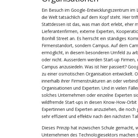
Ein Besuch im Google-Entwicklungszentrum im L
die Welt tatsächlich auf dem Kopf steht. Hier t
Stattdessen ist das, was man dort erlebt, eher
Lieferantenfirmen, externe Experten, Kooperatio
Bonhill Street an. Es herrscht ein ständiges K
Firmenstandort, sondern Campus. Auf dem Campu
ermöglicht, in diesem besonderen Umfeld zu arbe
oder nicht. Ausserdem werden Start-up Firmen, d
Campus anzusiedeln. Was ist hier passiert? Goo
zu einer osmotischen Organisation entwickelt. 
innerhalb ihrer Firmenstrukturen an oder verbind
Organisationen und Experten. Und in vielen Fälle
solches Unternehmen oder einzelne Experten sich
wildfremde Start-ups in diesen Know-How-Orbi
Expertinnen und Experten anzuziehen, die noc
sehr effizient und effektiv nach den nächsten T
Dieses Prinzip hat inzwischen Schule gemacht,
Unternehmen des Technologiesektors machen sich