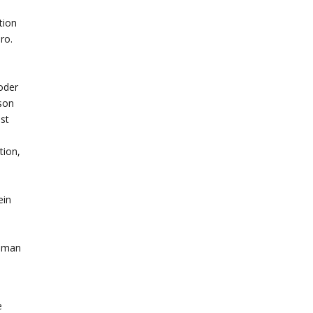
tion
ro.
oder
son
st
tion,
ein
n man
e