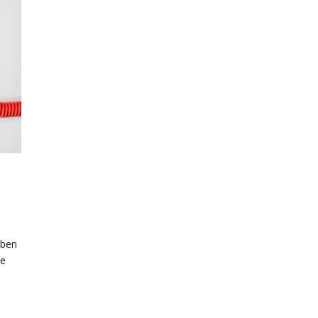
iben
ie