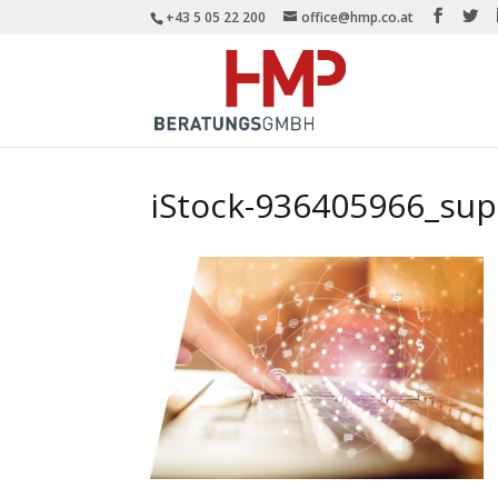
+43 5 05 22 200
office@hmp.co.at
iStock-936405966_sup