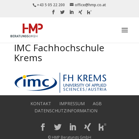
+43 5 05 22 200
office@hmp.co.at
IMC Fachhochschule
Krems
KONTAKT
IMPRESSUM
AGB
DATENSCHUTZINFORMATION
© HMP Beratungs GmbH