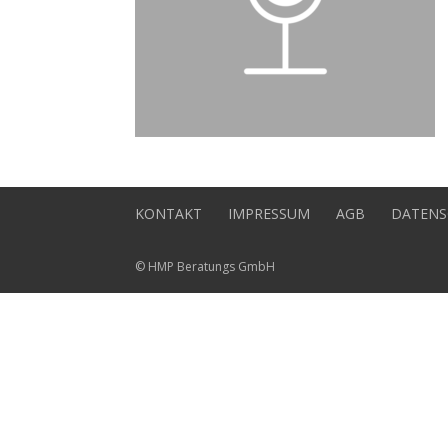
KONTAKT
IMPRESSUM
AGB
DATENS
© HMP Beratungs GmbH