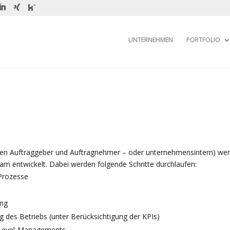
UNTERNEHMEN
PORTFOLIO
hen Auftraggeber und Auftragnehmer – oder unternehmensintern) we
sam entwickelt. Dabei werden folgende Schritte durchlaufen:
 Prozesse
ung
 des Betriebs (unter Berücksichtigung der KPIs)
e-Level-Managements