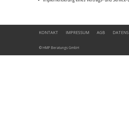
KONTAKT
IMPRESSUM
AGB
DATENS
© HMP Beratungs GmbH