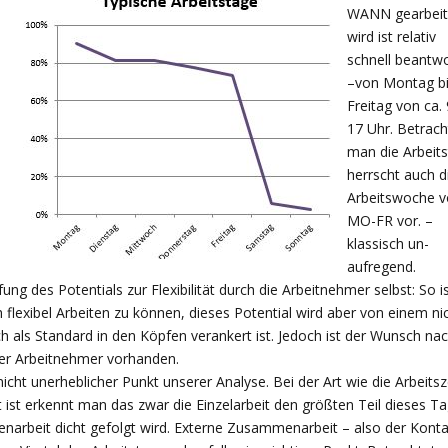
WANN gearbeit
wird ist relativ
schnell beantwo
–von Montag b
Freitag von ca. 
17 Uhr. Betrach
man die Arbeit
herrscht auch d
Arbeitswoche v
MO-FR vor. –
klassisch un-
aufregend.
ung des Potentials zur Flexibilität durch die Arbeitnehmer selbst: So is
ch flexibel Arbeiten zu können, dieses Potential wird aber von einem ni
h als Standard in den Köpfen verankert ist. Jedoch ist der Wunsch na
 der Arbeitnehmer vorhanden.
icht unerheblicher Punkt unserer Analyse. Bei der Art wie die Arbeitsz
t ist erkennt man das zwar die Einzelarbeit den größten Teil dieses T
arbeit dicht gefolgt wird. Externe Zusammenarbeit – also der Konta