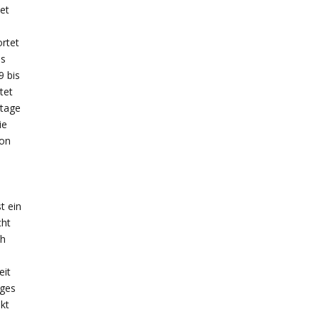
et
rtet
is
9 bis
tet
stage
ie
on
t ein
cht
ch
eit
ages
kt