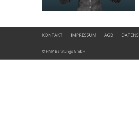
KONTAKT
IMPRESSUM
AGB
DATENS
© HMP Beratungs GmbH