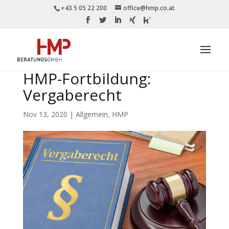
+43 5 05 22 200
office@hmp.co.at
HMP-Fortbildung:
Vergaberecht
Nov 13, 2020
|
Allgemein
,
HMP