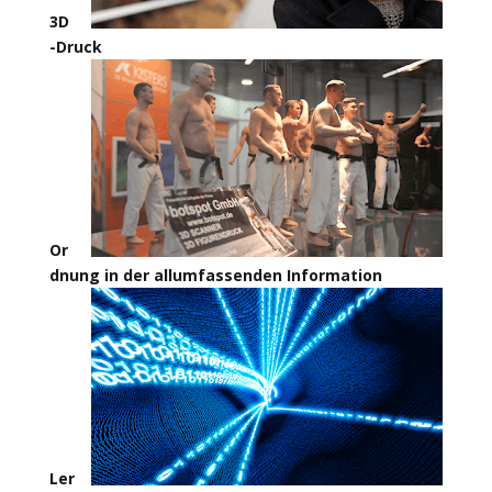
3D
-Druck
Or
dnung in der allumfassenden Information
Ler