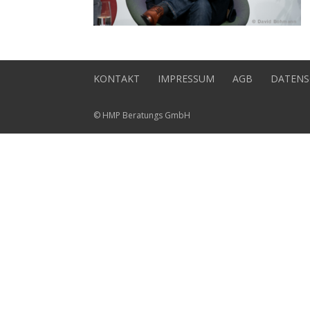
KONTAKT
IMPRESSUM
AGB
DATENS
© HMP Beratungs GmbH