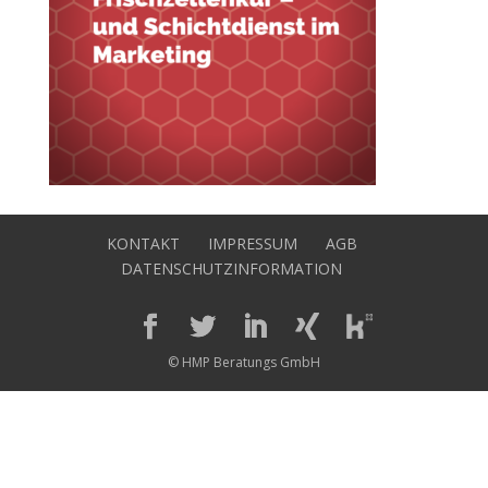
KONTAKT
IMPRESSUM
AGB
DATENSCHUTZINFORMATION
© HMP Beratungs GmbH