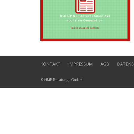
KONTAKT
IMPRESSUM
AGB
DATENS
© HMP Beratungs GmbH