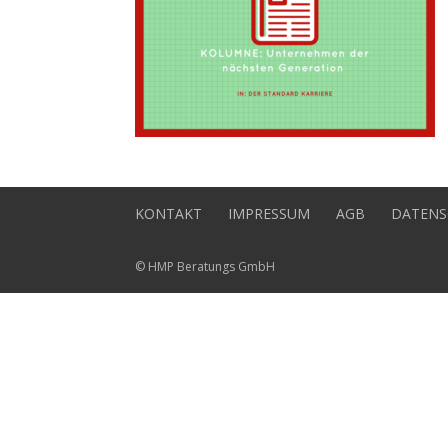
KONTAKT
IMPRESSUM
AGB
DATENS
© HMP Beratungs GmbH