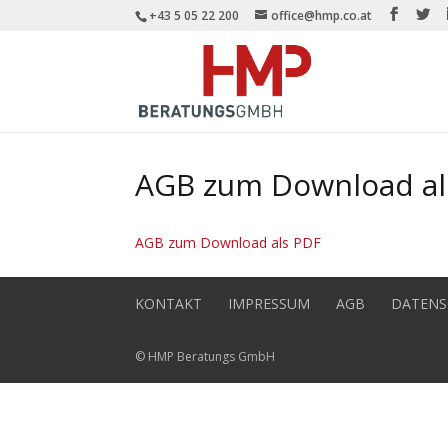
+43 5 05 22 200
office@hmp.co.at
AGB zum Download al
AGB zum Download als PDF
KONTAKT
IMPRESSUM
AGB
DATENS
© HMP Beratungs GmbH