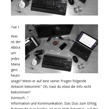
Teil 1
Was
ist der
Albtra
um
jedes
Mana
gers
heutz
utage? Wenn er auf eine seiner Fragen folgende
Antwort bekommt:“ Oh, hast du etwa die Info nicht
bekommen?
Komisch…“
Information und Kommunikation. Das Duo zum Erfolg.
Beherrscht man beides, ist man High Potential‚ ‚auf der