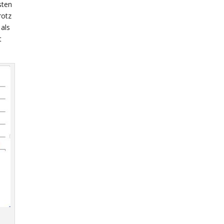
sten
rotz
als
t