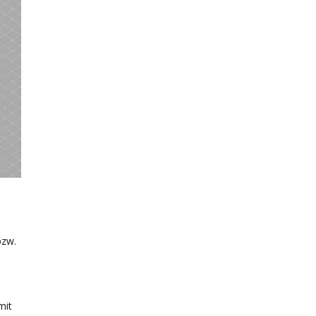
bzw.
mit