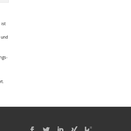
ist
g und
ngs-
t.