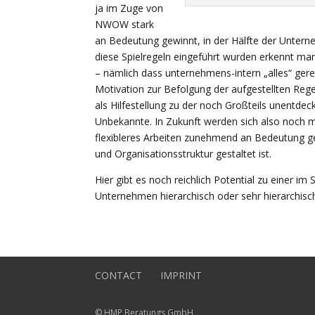
ja im Zuge von
NWOW stark
an Bedeutung gewinnt, in der Hälfte der Untern
diese Spielregeln eingeführt wurden erkennt man
– nämlich dass unternehmens-intern „alles“ gereg
Motivation zur Befolgung der aufgestellten Regel
als Hilfestellung zu der noch Großteils unentde
Unbekannte. In Zukunft werden sich also noch 
flexibleres Arbeiten zunehmend an Bedeutung ge
und Organisationsstruktur gestaltet ist.
Hier gibt es noch reichlich Potential zu einer i
Unternehmen hierarchisch oder sehr hierarchisch,
CONTACT
IMPRINT
© HMP Beratungs GmbH